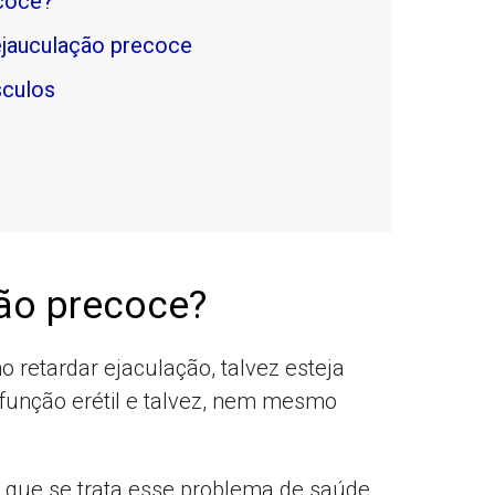
ecoce?
ejauculação precoce
sculos
ão precoce?
 retardar ejaculação, talvez esteja
unção erétil e talvez, nem mesmo
 que se trata esse problema de saúde,