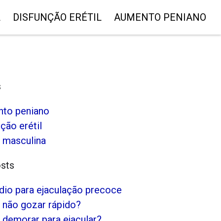
L
DISFUNÇÃO ERÉTIL
AUMENTO PENIANO
s
to peniano
ção erétil
 masculina
osts
io para ejaculação precoce
não gozar rápido?
demorar para ejacular?