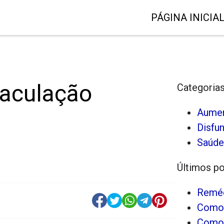
PÁGINA INICIA
jaculação
Categoria
Aumen
Disfun
Saúde
Últimos p
Reméd
Como 
Como 