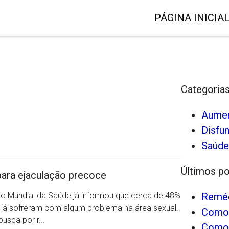
PÁGINA INICIA
Categoria
Aumen
Disfun
Saúde
Últimos p
ara ejaculação precoce
o Mundial da Saúde já informou que cerca de 48%
Reméd
já sofreram com algum problema na área sexual.
Como 
busca por r...
Como 