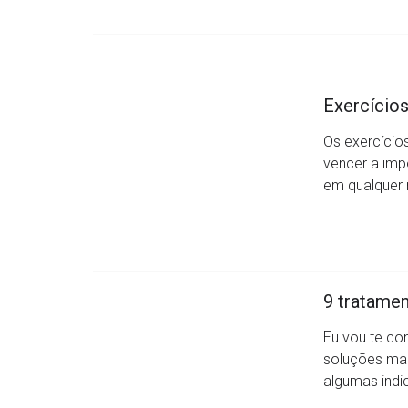
Exercícios
Os exercício
vencer a imp
em qualquer 
9 tratamen
Eu vou te co
soluções mais
algumas indi