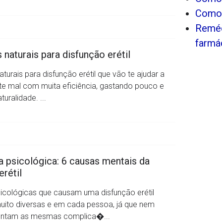
Como 
Reméd
farmá
 naturais para disfunção erétil
turais para disfunção erétil que vão te ajudar a
e mal com muita eficiência, gastando pouco e
uralidade. ...
 psicológica: 6 causas mentais da
erétil
icológicas que causam uma disfunção erétil
ito diversas e em cada pessoa, já que nem
entam as mesmas complica�...