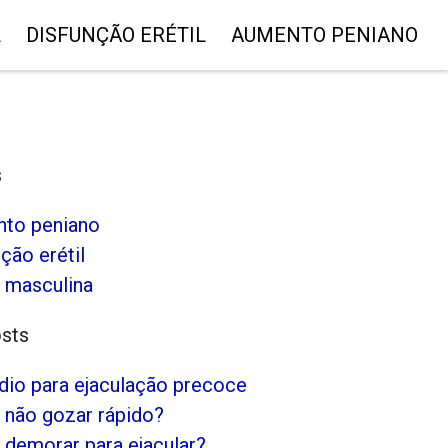
L
DISFUNÇÃO ERÉTIL
AUMENTO PENIANO
s
to peniano
ção erétil
 masculina
osts
io para ejaculação precoce
não gozar rápido?
demorar para ejacular?