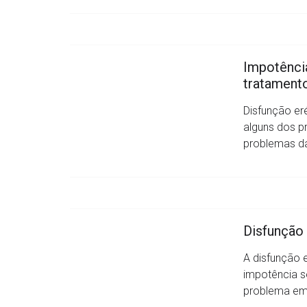
Impotência
tratament
Disfunção er
alguns dos p
problemas da
Disfunção 
A disfunção 
impotência 
problema em 