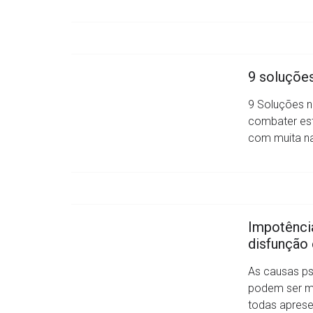
9 soluções
9 Soluções na
combater est
com muita nat
Impotência
disfunção 
As causas ps
podem ser mu
todas apres