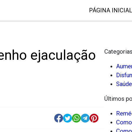
PÁGINA INICIA
enho ejaculação
Categoria
Aumen
Disfun
Saúde
Últimos p
Reméd
Como 
Como 