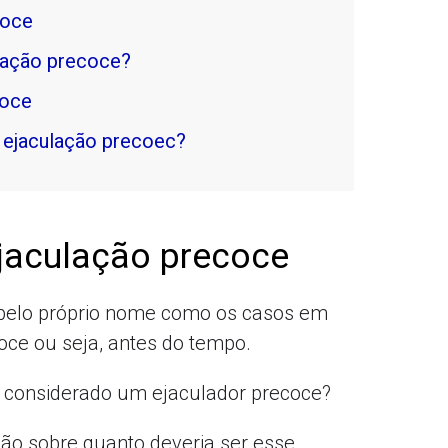
coce
lação precoce?
coce
 ejaculação precoec?
jaculação precoce
a pelo próprio nome como os casos em
ce ou seja, antes do tempo.
r considerado um ejaculador precoce?
ão sobre quanto deveria ser esse