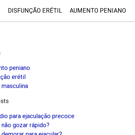
L
DISFUNÇÃO ERÉTIL
AUMENTO PENIANO
s
to peniano
ção erétil
 masculina
osts
io para ejaculação precoce
não gozar rápido?
demorar para ejacular?